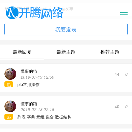
建站程序问题
产品售后
新品发布
我要发表
首页
新闻中心
最新回复
最新主题
推荐主题
云建站
懂事的猫
44
0
2019-07-19 12:50
热
pip常用操作
医疗影像
服务中心
懂事的猫
40
0
2019-07-18 22:16
热
列表 字典 元组 集合 数据结构
空间服务器