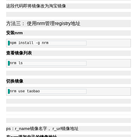
联系我们
这段代码即将镜像改为淘宝镜像
方法三： 使用nrm管理registry地址
安装nrm
npm install -g nrm
查看镜像列表
nrm ls
切换镜像
nrm use taobao
ps：r_name镜像名字， r_url镜像地址