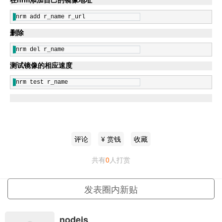
在nrm添加自己的镜像地址
nrm add r_name r_url
删除
nrm del r_name
测试镜像的相应速度
nrm test r_name
评论
¥ 赏钱
收藏
共有
0
人打赏
更多
发表圈内新贴
nodejs