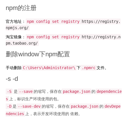
联系我们
npm的注册
官方地址：
npm config set registry
https://registry.
npmjs.org/
淘宝镜像：
npm config set registry
http://registry.n
pm.taobao.org/
删除window下npm配置
手动删除
下
文件。
C:\Users\Administrator\
.npmrc
-s -d
是
的缩写，保存在
的
-S
--save
package.json
dependencie
上，标识生产环境使用的包。
s
是
的缩写，保存在
的
-D
--save-dev
package.json
devDepe
上，表示开发环境使用的 依赖。
ndencies